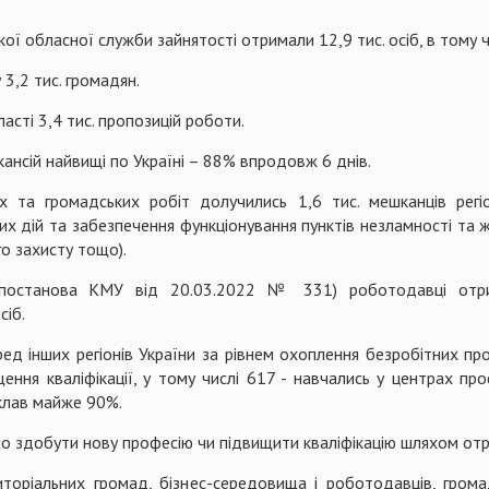
ої обласної служби зайнятості отримали 12,9 тис. осіб, в тому чи
3,2 тис. громадян.
сті 3,4 тис. пропозицій роботи.
кансій найвищі по Україні – 88% впродовж 6 днів.
х та громадських робіт долучились 1,6 тис. мешканців регі
них дій та забезпечення функціонування пунктів незламності та ж
о захисту тощо).
(постанова КМУ від 20.03.2022 № 331) роботодавці отри
сіб.
ед інших регіонів України за рівнем охоплення безробітних п
щення кваліфікації, у тому числі 617 - навчались у центрах пр
клав майже 90%.
о здобути нову професію чи підвищити кваліфікацію шляхом отр
иторіальних громад, бізнес-середовища і роботодавців, грома