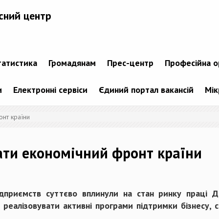
сний центр
татистика
Громадянам
Прес-центр
Професійна о
и
Електронні сервіси
Єдиний портал вакансій
Мік
нт країни
ти економічний фронт країни
дприємств суттєво вплинули на стан ринку праці 
 реалізовувати активні програми підтримки бізнесу,