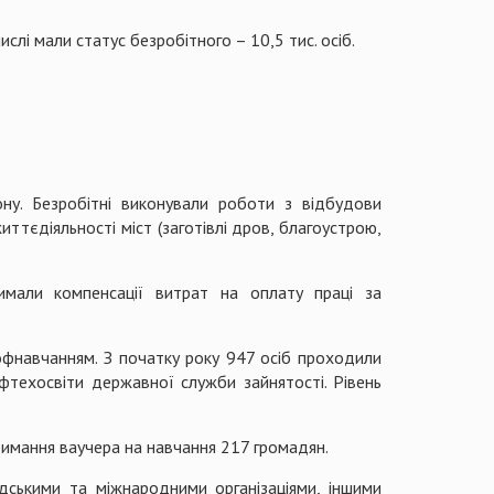
слі мали статус безробітного – 10,5 тис. осіб.
ону. Безробітні виконували роботи з відбудови
иттєдіяльності міст (заготівлі дров, благоустрою,
мали компенсації витрат на оплату праці за
рофнавчанням. З початку року 947 осіб проходили
офтехосвіти державної служби зайнятості. Рівень
имання ваучера на навчання 217 громадян.
дськими та міжнародними організаціями, іншими