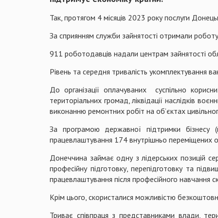
Так, протягом 4 місяців 2023 року послуги Донецьк
За сприянням служби зайнятості отримали роботу 
911 роботодавців надали центрам зайнятості обла
Рівень та середня тривалість укомплектування ва
До організації оплачуваних суспільно корисни
територіальних громад, ліквідації наслідків воєн
виконанню ремонтних робіт на об’єктах цивільног
За програмою державної підтримки бізнесу 
працевлаштування 174 внутрішньо переміщених о
Донеччина займає одну з лідерських позицій сер
професійну підготовку, перепідготовку та підви
працевлаштування після професійного навчання с
Крім цього, скористалися можливістю безкоштовн
Триває співпраця з представниками влади, тер