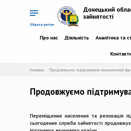
Перейти
до
Донецький обла
основного
матеріалу
зайнятості
Обрати регіон
Про нас
Діяльність
Аналітика та с
Контакт
Головна
Продовжуємо підтримувати економічний фро
Продовжуємо підтримува
Переміщення населення та релокація пі
сьогодення служба зайнятості продовжує
підтримує економіку країни.