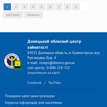
1
2
3
4
5
6
7
8
9
…
наступна ›
остання »
Донецький обласний центр
зайнятості
84333 Донецька область, м. Краматорськ, вул.
Рум'янцева, буд. 4
e-mail: resept@donocz.gov.ua
call-центр: 0-800-219-713
(переглянути на карті)
Facebook
/
YouTube
Поширені запитання громадян
Корисна інформація для населення