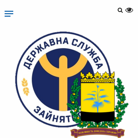
Перейти
до
основного
матеріалу