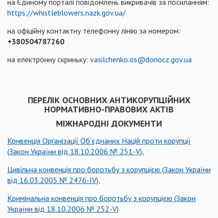
на Єдиному порталі повідомлень викривачів за посиланням:
https://whistleblowers.nazk.gov.ua/
на офіційну контактну телефонну лінію за номером:
+380504787260
на електронну скриньку:
vasilchenko.os@donocz.gov.ua
ПЕРЕЛІК ОСНОВНИХ АНТИКОРУПЦІЙНИХ
НОРМАТИВНО-ПРАВОВИХ АКТІВ
МІЖНАРОДНІ ДОКУМЕНТИ
Конвенція Організації Об’єднаних Націй проти корупції
(Закон України від 18.10.2006 № 251-V),
Цивільна конвенція про боротьбу з корупцією (Закон України
від 16.03.2005 № 2476-ІV),
Кримінальна конвенція про боротьбу з корупцією (Закон
України від 18.10.2006 № 252-V)