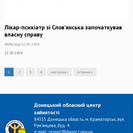
Лікар-психіатр зі Слов’янська започаткував
власну справу
АКМЦ від 22.02.2024
22.02.2024
1
2
3
4
наступна ›
остання »
Донецький обласний центр
зайнятості
84333 Донецька область, м. Краматорськ, вул.
Рум'янцева, буд. 4
e-mail: resept@donocz.gov.ua