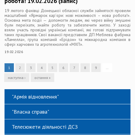
робота! 19.02.2026 (запис)
19 лютого фахівці Донецької обласної служби зайнятості провели
масштабний «Ярмарок кар’єри: нові можливості – нова робота!».
Основна мета події — допомогти людям, які через війну змушені
були переїхати, знайти роботу та забезпечити житло. У заході
взяли участь провідні українські компанії, які готові підтримувати
таких працівників. Свої вакансії представили ДП Меблева фабрика
«Ламелла», група компаній «Ерідон» та міжнародна компанія в
сфері харчових та агротехнологій «МХП».
19.02.2026
1
2
3
4
5
6
7
8
9
…
наступна ›
остання »
"Армія відновлення"
"Власна справа"
Телесюжети діяльності ДСЗ