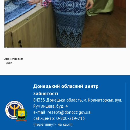
Анонс/Подія:
Подія
Донецький обласний центр
зайнятості
84333 Донецька область, м. Краматорськ, вул.
Рум'янцева, буд. 4
e-mail: resept@donocz.gov.ua
call-центр: 0-800-219-713
(переглянути на карті)