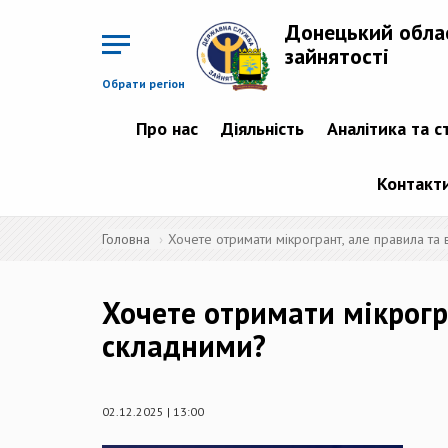
Перейти
до
Донецький обла
основного
матеріалу
зайнятості
Обрати регіон
Про нас
Діяльність
Аналітика та с
Контакт
Головна
Хочете отримати мікрогрант, але правила та
Хочете отримати мікрогр
складними?
02.12.2025 | 13:00