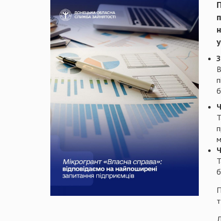
П
п
у
З
В
п
б
Ч
Т
п
м
Ч
Т
б
П
т
Д