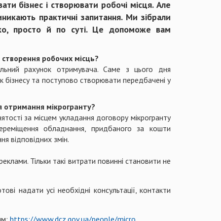
ти бізнес і створювати робочі місця. Але
иникають практичні запитання. Ми зібрали
ко, просто й по суті. Це допоможе вам
і створення робочих місць?
альний рахунок отримувача. Саме з цього дня
к бізнесу та поступово створювати передбачені у
ля отримання мікрогранту?
нятості за місцем укладання договору мікрогранту
переміщення обладнання, придбаного за кошти
ня відповідних змін.
еклами. Тільки такі витрати повинні становити не
ові надати усі необхідні консультації, контакти
ям:
https://www.dcz.gov.ua/people/micro