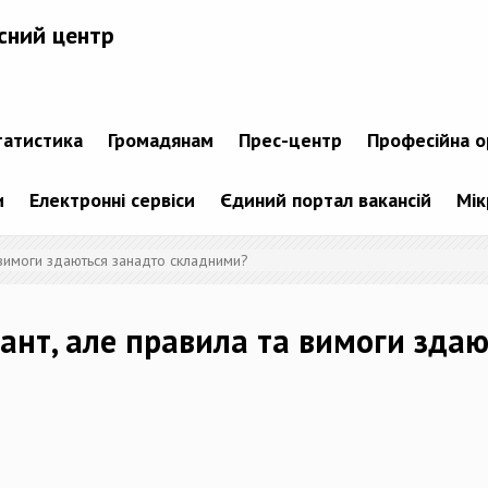
сний центр
татистика
Громадянам
Прес-центр
Професійна о
и
Електронні сервіси
Єдиний портал вакансій
Мік
 вимоги здаються занадто складними?
ант, але правила та вимоги здаю