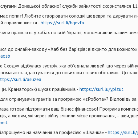
ослугами Донецької обласної служби зайнятості скористалися 1
 має попит! Любите створювати солодкі шедеври та дарувати лю
 й справою життя -
https://surl.li/hqevfx
еччини працюють у хабах по всій Україні, допомагаючи нашим зе
илися до онлайн-заходу «Хаб без бар’єрів: відкрито для кожного
qgaosb
це Сходу» відбулася зустріч, яка об’єднала людей, що через війну
 допомагають адаптуватися до нових життєвих обставин. До захо
ttps://surl.li/asuzea
(м. Краматорськ) шукає працівників -
https://surl.lu/yplzut
ь для отримувачів грантів за програмою «єРобота»? Відповідь за
ржава готова підтримати ваш бізнес фінансово! Програма компенс
в, а людям, які через війну змінили місце проживання, – швидш
lneit
Запрошуємо на навчання за професією «Швачка» -
https://surl.li