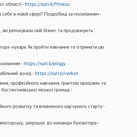
ї області -
https://surl.li/ffmezu
 себе в новій сфері? Подробиці за посиланням -
, які релокували свій бізнес та продовжують
тора -кухаря. Як пройти навчання та отримати цю
посиланням -
https://surl.li/pitqgy
табільний дохід -
https://surl.li/vynkzn
ння, професійного навчання, грантові програми та
 Костянтинівської міської громад -
йного розвитку та впевненого кар’єрного старту -
раматорську, запрошує до команди бухгалтера -