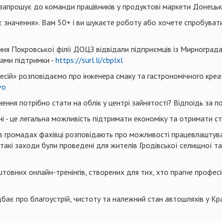
запрошує до команди працівників у продуктові маркети Донецько
 значення». Вам 50+ і ви шукаєте роботу або хочете спробувати
іння Покровської філії ДОЦЗ відвідали підприємців із Мирнограда
ами підтримки -
https://surl.li/cbplxl
фесій» розповідаємо про інженера смаку та гастрономічного креа
vo
ьнення потрібно стати на облік у центрі зайнятості? Відпоідь за 
ні - це легальна можливість підтримати економіку та отримати с
й в громадах фахівці розповідають про можливості працевлаштува
 такі заходи були проведені для жителів Гродівської селищної та
товних онлайн-тренінгів, створених для тих, хто прагне професі
дбає про благоустрій, чистоту та належний стан автошляхів у К