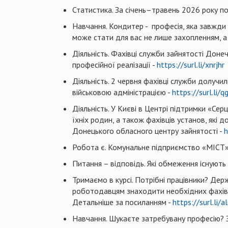
Статистика. За січень–травень 2026 року п
Навчання. Кондитер - професія, яка завжди
може стати для вас не лише захопленням, а
Діяльність. Фахівці служби зайнятості Дон
професійної реалізації -
https://surl.li/xnrjhr
Діяльність. 2 червня фахівці служби долуч
військовою адміністрацією -
https://surl.li/
Діяльність. У Києві в Центрі підтримки «Сер
їхніх родин, а також фахівців установ, які
Донецького обласного центру зайнятості -
h
Робота є. Комунальне підприємство «МІСТ» 
Питання – відповідь. Які обмеження існуют
Тримаємо в курсі. Потрібні працівники? Де
роботодавцям знаходити необхідних фахівці
Детальніше за посиланням -
https://surl.li/a
Навчання. Шукаєте затребувану професію? 