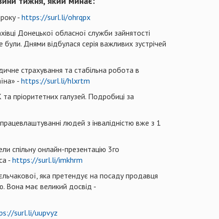
вини тижня, який минає:
року -
https://surl.li/ohrqpx
ахівці Донецької обласної служби зайнятості
 були. Днями відбулася серія важливих зустрічей
дичне страхування та стабільна робота в
їна» -
https://surl.li/hlxrtm
 та пріоритетних галузей. Подробиці за
 працевлаштуванні людей з інвалідністю вже з 1
ели спільну онлайн-презентацію 3го
са -
https://surl.li/imkhrm
льчакової, яка претендує на посаду продавця
ю. Вона має великий досвід -
ps://surl.li/uupvyz