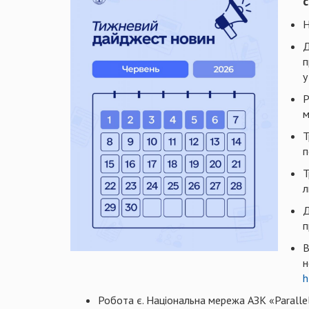
с
Н
Д
п
у
Р
м
Т
п
Т
л
Д
п
В
н
h
Робота є. Національна мережа АЗК «Paral