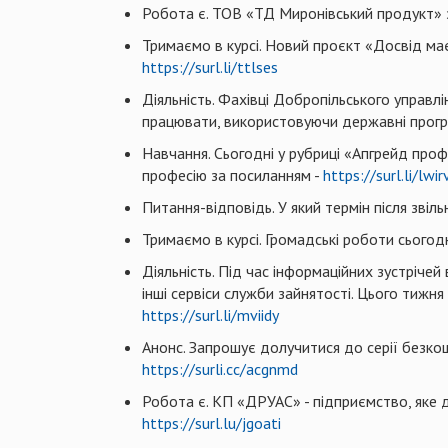
Робота є. ТОВ «ТД Миронівський продукт» 
Тримаємо в курсі. Новий проєкт «Досвід має
https://surl.li/ttlses
Діяльність. Фахівці Добропільського управл
працювати, використовуючи державні прогр
Навчання. Сьогодні у рубриці «Апгрейд про
професію за посиланням -
https://surl.li/lwir
Питання-відповідь. У який термін після звіл
Тримаємо в курсі. Громадські роботи сьогод
Діяльність. Під час інформаційних зустріче
інші сервіси служби зайнятості. Цього тижня
https://surl.li/mviidy
Анонс. Запрошує долучитися до серії безкош
https://surli.cc/acgnmd
Робота є. КП «ДРУАС» - підприємство, яке 
https://surl.lu/jgoati