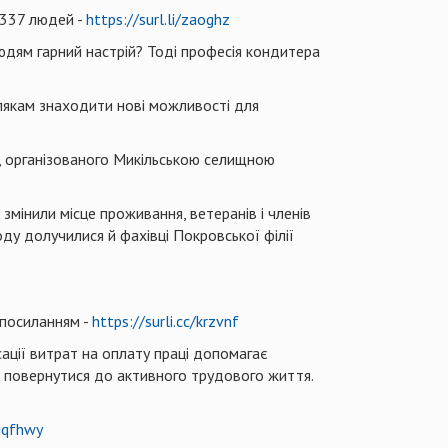
1337 людей -
https://surl.li/zaoghz
дям гарний настрій? Тоді професія кондитера
млякам знаходити нові можливості для
», організованого Микільською селищною
 змінили місце проживання, ветеранів і членів
ду долучилися й фахівці Покровської філії
 посиланням -
https://surli.cc/krzvnf
ації витрат на оплату праці допомагає
е повернутися до активного трудового життя.
/jqfhwy