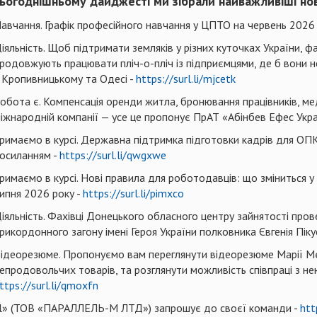
ьогоднішньому дайджесті ми зібрали найважливіші но
авчання. Графік професійного навчання у ЦПТО на червень 2026 
іяльність. Щоб підтримати земляків у різних куточках України, ф
родовжують працювати пліч-о-пліч із підприємцями, де б вони не
 Кропивницькому та Одесі -
https://surl.li/mjcetk
обота є. Компенсація оренди житла, бронювання працівників, ме
іжнародній компанії — усе це пропонує ПрАТ «Абінбев Ефес Укра
римаємо в курсі. Державна підтримка підготовки кадрів для ОПК
осиланням -
https://surl.li/qwgxwe
римаємо в курсі. Нові правила для роботодавців: що зміниться у
ипня 2026 року -
https://surl.li/pimxco
іяльність. Фахівці Донецького обласного центру зайнятості пров
рикордонного загону імені Героя України полковника Євгенія Піку
ідеорезюме. Пропонуємо вам переглянути відеорезюме Марії Мє
епродовольчих товарів, та розглянути можливість співпраці з не
ttps://surl.li/qmoxfn
lel» (ТОВ «ПАРАЛЛЕЛЬ-М ЛТД») запрошує до своєї команди -
htt