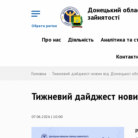
Перейти
до
Донецький обла
основного
матеріалу
зайнятості
Обрати регіон
Про нас
Діяльність
Аналітика та с
Контакт
Головна
Тижневий дайджест новин від Донецької обл
Тижневий дайджест новин
07.06.2026 | 10:00
Р