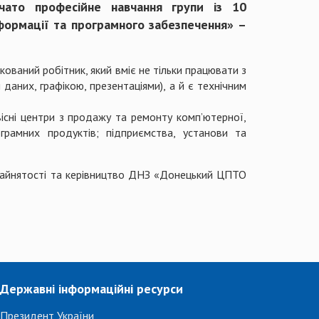
то професійне навчання групи із 10
формації та програмного забезпечення» –
ований робітник, який вміє не тільки працювати з
аних, графікою, презентаціями), а й є технічним
і центри з продажу та ремонту комп’ютерної,
грамних продуктів; підприємства, установи та
у зайнятості та керівництво ДНЗ «Донецький ЦПТО
Державні інформаційні ресурси
Президент України