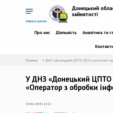
Перейти
до
Донецький обла
основного
матеріалу
зайнятості
Обрати регіон
Про нас
Діяльність
Аналітика та с
Контакт
Головна
У ДНЗ «Донецький ЦПТО ДСЗ» розпочато про
У ДНЗ «Донецький ЦПТО 
«Оператор з обробки інф
20.02.2018 | 13:22