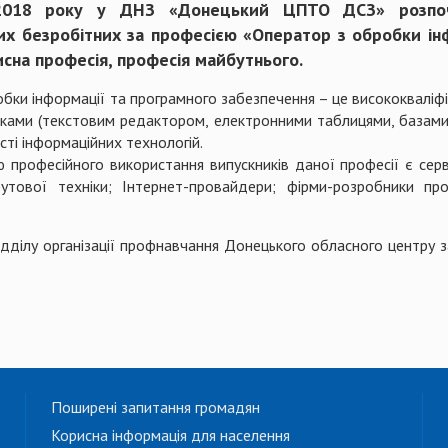
018 року у ДНЗ «Донецький ЦПТО ДСЗ» розпоча
их безробітних за професією «Оператор з обробки ін
исна професія, професія майбутнього.
бки інформації та програмного забезпечення – це висококваліфік
ами (текстовим редактором, електронними таблицями, базами д
сті інформаційних технологій.
йного використання випускників даної професії є сервісн
утової техніки; Інтернет-провайдери; фірми-розробники про
відділу організації профнавчання Донецького обласного центр
Поширені запитання громадян
Корисна інформація для населення