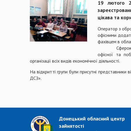
19 лютого 2
зареєстрован
цікава та кор
Оператор з обро
офісними додатк
фахівцем в обла
Сферою професі
офісної та поб
організації всіх видів економічної діяльності.
На відкритті групи були присутні представники 
ДСЗ».
Донецький обласний центр
зайнятості