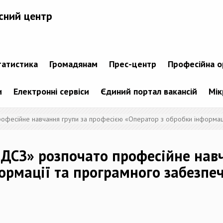
сний центр
татистика
Громадянам
Прес-центр
Професійна о
и
Електронні сервіси
Єдиний портал вакансій
Мік
фесійне навчання групи за професією «Оператор з обробки інформаці
ДСЗ» розпочато професійне навч
ормації та програмного забезпе