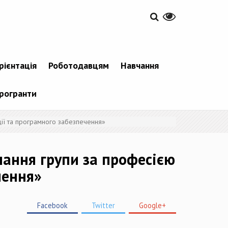
рієнтація
Роботодавцям
Навчання
рогранти
ї та програмного забезпечення»
ання групи за професією
чення»
Facebook
Twitter
Google+