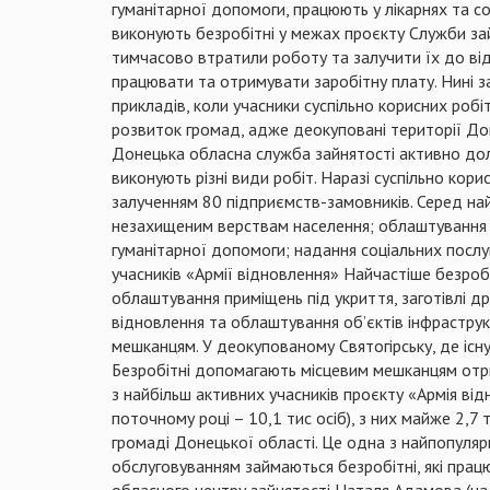
гуманітарної допомоги, працюють у лікарнях та со
виконують безробітні у межах проєкту Служби зай
тимчасово втратили роботу та залучити їх до від
працювати та отримувати заробітну плату. Нині з
прикладів, коли учасники суспільно корисних робі
розвиток громад, адже деокуповані території Дон
Донецька обласна служба зайнятості активно дол
виконують різні види робіт. Наразі суспільно кор
залученням 80 підприємств-замовників. Серед най
незахищеним верствам населення; облаштування 
гуманітарної допомоги; надання соціальних послуг
учасників «Армії відновлення» Найчастіше безро
облаштування приміщень під укриття, заготівлі д
відновлення та облаштування об’єктів інфраструк
мешканцям. У деокупованому Святогірську, де існ
Безробітні допомагають місцевим мешканцям отри
з найбільш активних учасників проєкту «Армія відн
поточному році – 10,1 тис осіб), з них майже 2,7 
громаді Донецької області. Це одна з найпопулярн
обслуговуванням займаються безробітні, які прац
обласного центру зайнятості Наталя Адамова (на 