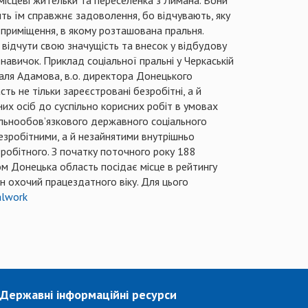
ть їм справжнє задоволення, бо відчувають, яку
 приміщення, в якому розташована пральня.
 відчути свою значущість та внесок у відбудову
навичок. Приклад соціальної пральні у Черкаській
таля Адамова, в.о. директора Донецького
ь не тільки зареєстровані безробітні, а й
их осіб до суспільно корисних робіт в умовах
гальнообов’язкового державного соціального
езробітними, а й незайнятими внутрішньо
робітного. З початку поточного року 188
ом Донецька область посідає місце в рейтингу
н охочий працездатного віку. Для цього
alwork
Державні інформаційні ресурси