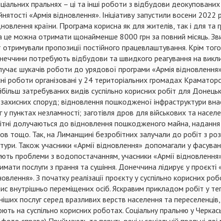
ціальних пральнях – ці та інші роботи з відбудови деокупованих
нятості «Армія відновлення». Ініціативу запустили восени 2022 
новлення країни. Програма корисна як для жителів, так і для та
а це можна отримати щонайменше 8000 грн за повний місяць. Зви
т отримували пропозиції постійного працевлаштування. Крім того
еччини потребують відбудови та швидкого реагування на виклики
учає шукачів роботи до урядової програми «Армія відновлення».
исні роботи організовані у 24 територіальних громадах Краматор
більш затребуваних видів суспільно корисних робіт для Донецько
захисних споруд; відновлення пошкодженої інфраструктури внас
 у пунктах незламності; заготівля дров для військових та населе
бітні долучаються до відновлення пошкодженого майна, надання 
ров тощо. Так, на Лиманщині безробітних залучали до робіт з ро
тури. Також учасники «Армії відновлення» допомагали у фасуванн
ують проблеми з водопостачанням, учасники «Армії відновлення»
мати послуги з прання та сушіння. Донеччина лідирує у проєкті
овлення». З початку реалізації проєкту у суспільно корисних роб
тис внутрішньо переміщених осіб. Яскравим прикладом робіт у теп
іших послуг серед вразливих верств населення та переселенців, я
юють на суспільно корисних роботах. Соціальну пральню у Черкас
фото справа) Приймають та перуть речі у соціальній пральні дві 