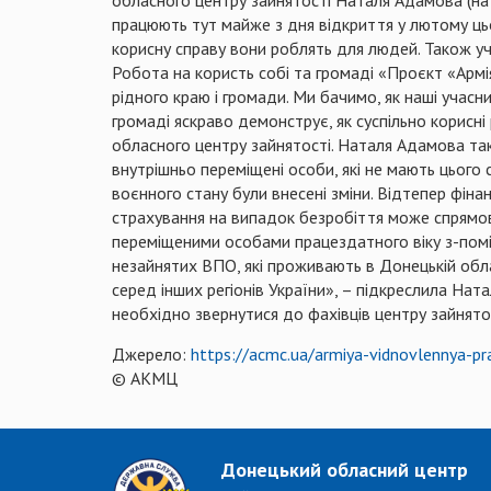
працюють тут майже з дня відкриття у лютому цьо
корисну справу вони роблять для людей. Також уч
Робота на користь собі та громаді «Проєкт «Армі
рідного краю і громади. Ми бачимо, як наші учас
громаді яскраво демонструє, як суспільно корисн
обласного центру зайнятості. Наталя Адамова так
внутрішньо переміщені особи, які не мають цього
воєнного стану були внесені зміни. Відтепер фін
страхування на випадок безробіття може спрямов
переміщеними особами працездатного віку з-поміж
незайнятих ВПО, які проживають в Донецькій облас
серед інших регіонів України», – підкреслила На
необхідно звернутися до фахівців центру зайнято
Джерело:
https://acmc.ua/armiya-vidnovlennya-pr
© АКМЦ
Донецький обласний центр