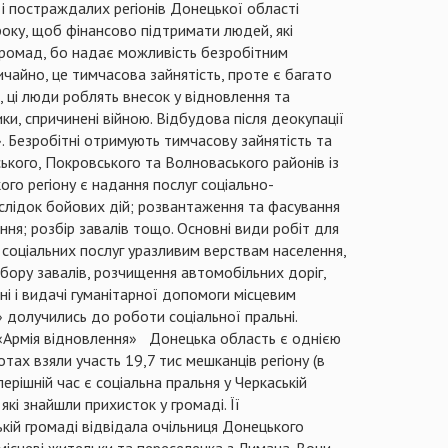
 і постраждалих регіонів Донецької області
року, щоб фінансово підтримати людей, які
 громад, бо надає можливість безробітним
чайно, це тимчасова зайнятість, проте є багато
, ці люди роблять внесок у відновлення та
, спричинені війною. Відбудова після деокупації
 Безробітні отримують тимчасову зайнятість та
ського, Покровського та Волноваського районів із
го регіону є надання послуг соціально-
лідок бойових дій; розвантаження та фасування
ння; розбір завалів тощо. Основні види робіт для
соціальних послуг уразливим верствам населення,
збору завалів, розчищення автомобільних доріг,
і і видачі гуманітарної допомоги місцевим
 долучились до роботи соціальної пральні.
 «Армія відновлення» Донецька область є однією
отах взяли участь 19,7 тис мешканців регіону (в
ерішній час є соціальна пральня у Черкаській
кі знайшли прихисток у громаді. Її
ькій громаді відвідала очільниця Донецького
місцеві жительки та переселенка з Лимана. Вони