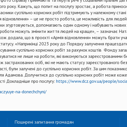
го року. Кажуть, що попит на послугу зростає, а робота приноси
асники суспільно корисних робіт підтримують у належному стані
я відновлення» – це не просто робота, це можливість для людей
ники згуртовуються, допомагають один одному і набувають нових 
і роботи можуть змінити життя людей на краще», – зазначає На
ож додала, що в проєкті «Армія відновлення» можуть брати участ
 статусу. «Наприкінці 2023 року до Порядку залучення працездатн
ансування суспільно корисних робіт за рахунок коштів Фонду за
уватися не лише на роботи, які виконуються зареєстрованими б
 застрахованих осіб, які не мають статусу зареєстрованого без
ті, були залучені до суспільно корисних робіт. За цим показник
таля Адамова. Долучитися до суспільно корисних робіт може коже
сті Докладніше про послугу:
https://www.dcz.gov.ua/people/soci
aczyuye-na-donechchyni/
Поширені запитання громадян