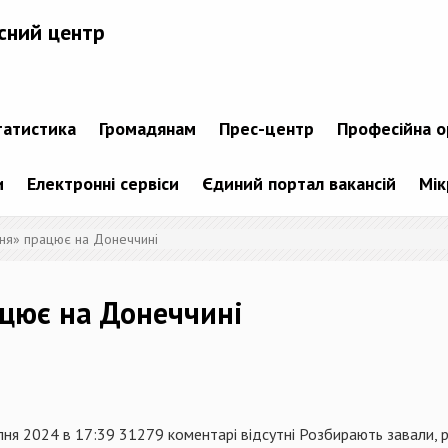
сний центр
татистика
Громадянам
Прес-центр
Професійна о
и
Електронні сервіси
Єдиний портал вакансій
Мік
ня» працює на Донеччині
ацює на Донеччині
пня 2024 в 17:39 31279 коментарі відсутні Розбирають завали,