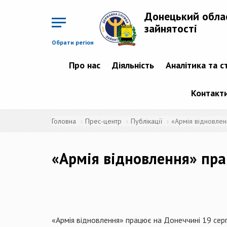
Перейти
до
Донецький обла
основного
матеріалу
зайнятості
Обрати регіон
Про нас
Діяльність
Аналітика та с
Контакт
Головна
Прес-центр
Публікації
«Армія відновлен
«Армія відновлення» пр
«Армія відновлення» працює на Донеччині 19 сер