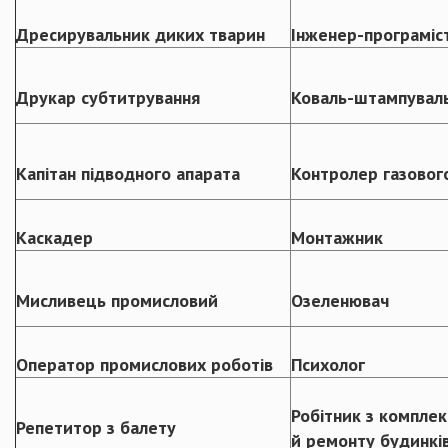
Дресирувальник диких тварин
Інженер-програміс
Друкар субтитрування
Коваль-штампувал
Капітан підводного апарата
Контролер газовог
Каскадер
Монтажник
Мисливець промисловий
Озеленювач
Оператор промислових роботів
Психолог
Робітник з комплек
Репетитор з балету
й ремонту будинкі