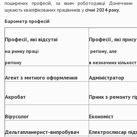
поширених професій, за яким роботодавці Донеччини
шукають кваліфікованих працівників у
січні 2024 року
.
Барометр професій
Професії, які відсутні
Професії, які прис
на ринку праці
регіону, але
регіону
в незначних кількост
Агент з митного оформлення
Адміністратор
Акробат
Гірник з ремонту г
Вірусолог
Економіст
Дельтапланерист-випробувач
Електрослюсар під