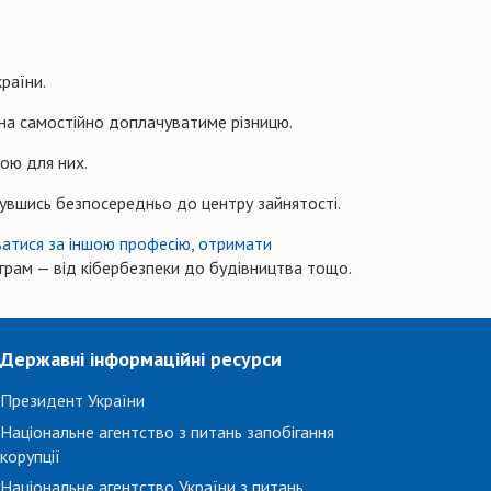
раїни.
на самостійно доплачуватиме різницю.
ною для них.
увшись безпосередньо до центру зайнятості.
ватися за іншою професію, отримати
ограм — від кібербезпеки до будівництва тощо.
Державні інформаційні ресурси
Президент України
Національне агентство з питань запобігання
корупції
Національне агентство України з питань