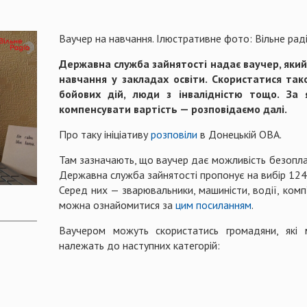
Ваучер на навчання. Ілюстративне фото: Вільне рад
Державна служба зайнятості надає ваучер, яки
навчання у закладах освіти. Скористатися та
бойових дій, люди з інвалідністю тощо. З
компенсувати вартість — розповідаємо далі.
Про таку ініціативу
розповіли
в Донецькій ОВА.
Там зазначають, що ваучер дає можливість безоплат
Державна служба зайнятості пропонує на вибір 124 
Серед них — зварювальники, машиністи, водії, комп
можна ознайомитися за
цим посиланням
.
Ваучером можуть скористатись громадяни, які 
належать до наступних категорій: