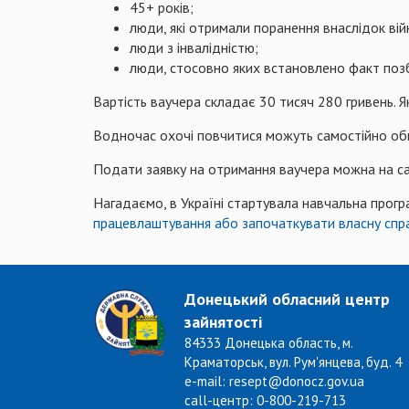
45+ років;
люди, які отримали поранення внаслідок вій
люди з інвалідністю;
люди, стосовно яких встановлено факт позб
Вартість ваучера складає 30 тисяч 280 гривень
Водночас охочі повчитися можуть самостійно оби
Подати заявку на отримання ваучера можна на с
Нагадаємо, в Україні стартувала навчальна прогр
працевлаштування або започаткувати власну спр
Донецький обласний центр
зайнятості
84333 Донецька область, м.
Краматорськ, вул. Рум'янцева, буд. 4
e-mail: resept@donocz.gov.ua
call-центр: 0-800-219-713