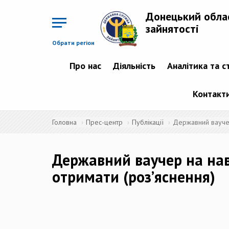
Перейти
до
Донецький обла
основного
матеріалу
зайнятості
Обрати регіон
Про нас
Діяльність
Аналітика та с
Контакт
Головна
Прес-центр
Публікації
Державний ваучер
Державний ваучер на нав
отримати (роз’яснення)