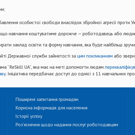
ни;
авлення особистої свободи внаслідок збройної агресії проти Ук
. Якщо навчання коштуватиме дорожче — роботодавець або люди
рати заклад освіти та форму навчання, яка буде найбільш зруч
айті Державної служби зайнятості за
цим покликанням
або зверн
ама “ReSkill UA”, яка має на меті допомогти людям
перекваліфіку
аву
. Ініціатива передбачає доступ до однієї з 11 навчальних пр
Поширені запитання громадян
Корисна інформація для населення
Історії успіху
Роз'яснення щодо надання послуг роботодавцям