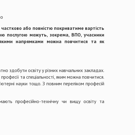
іо
й частково або повністю покриватиме вартість
кою послугою можуть, зокрема, ВПО, учасники
а якими напрямками можна повчитися та як
но здобути освіту у різних навчальних закладах.
професії та спеціальності, яким можна повчитися.
’ютерні науки тощо. З повним переліком професій
мають професійно-технічну чи вищу освіту та