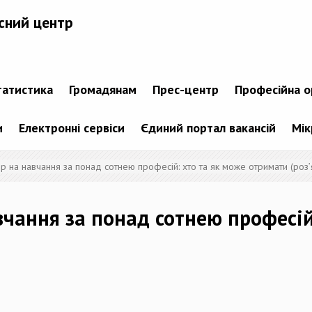
сний центр
татистика
Громадянам
Прес-центр
Професійна о
и
Електронні сервіси
Єдиний портал вакансій
Мік
 на навчання за понад сотнею професій: хто та як може отримати (роз’
чання за понад сотнею професій