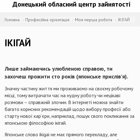
Донецький обласний центр зайнятості
Головна
Професійна орієнтація
Моя перша робота
ІКІГАЙ
ІКІГАЙ
Лише займаючись улюбленою справою, ти
захочеш прожити сто років (японське прислів’я).
Значну частину життя ми проживаємо на своєму робочому
місці, тому витрачати час на нудну роботу чи нецікаві
розмови – справжній злочин. В інтернеті можна знайти
багато корисних рекомендацій щодо вибору професії або
старту нової кар’єри, наприклад, пошук свого покликання за
японською філософією ікігай.
Японське слово ikigai не має прямого перекладу, але