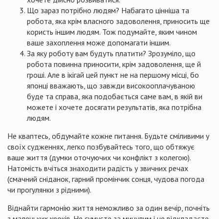
Що зараз потрібно людям? Набагато цінніша та
робота, яка крім власного задоволення, приносить ще
користь іншим людям. Тож подумайте, яким чином
ваше захоплення може допомагати іншим.
За яку роботу вам будуть платити? Зрозуміло, що
робота повинна приносити, крім задоволення, ще й
гроші. Але в ікігай цей пункт не на першому місці, бо
японці вважають, що завжди високооплачуваною
буде та справа, яка подобається саме вам, в якій ви
можете і хочете досягати результатів, яка потрібна
людям.
Не кваптесь, обдумайте кожне питання. Будьте сміливими у
своїх судженнях, легко позбувайтесь того, що обтяжує
ваше життя (думки оточуючих чи конфлікт з колегою).
Натомість вчіться знаходити радість у звичних речах
(смачний сніданок, гарний промінчик сонця, чудова погода
чи прогулянки з рідними).
Віднайти гармонію життя неможливо за один вечір, почніть
з маленьких кроків. Не сумуєте за минулим і не відкладаєте