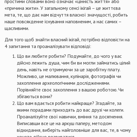
простими словами воно означає «цінність життя» або
«причина жити». У загальному сенсі ікігай – це життєва
мета, те, що дає нам відчуття власної значущості, робить
наше повсякденне існування наповненим, а нас самих –
щасливими.
Для того щоб знайти власний ікігай, потрібно відповісти на
4 запитання та проаналізувати відповіді:
Що ви любите робити? Подумайте, до чого у вас
дійсно лежить душа, чим би ви могли займатись цілий
день, навіть не отримуючи за це заробітну плату.
Можливо, це малювання, кулінарія, фотографія чи
захоплення археологічними дослідженнями.
Порівняйте своє захоплення з вашою роботою. Чи
збігаються вони?
Що вам вдається робити найкраще? Згадайте, за
якими порадами приходять до вас друзі чи колеги.
Проаналізуйте свої навички, вміння та досягнення.
Виписавши все це на аркуш паперу, методом
відкидання, виберіть найголовніше для вас, те, в чому
хочете дійсно розвиватися.