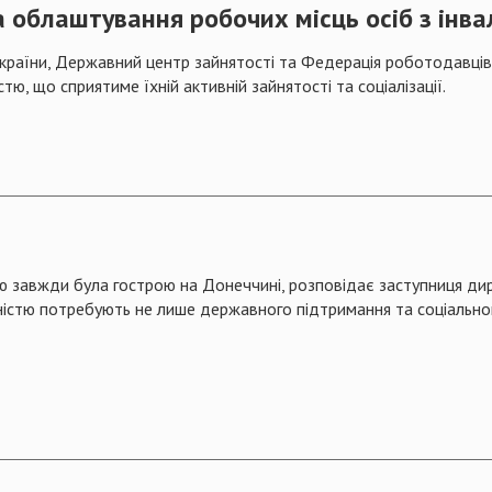
 облаштування робочих місць осіб з інва
України, Державний центр зайнятості та Федерація роботодавців 
тю, що сприятиме їхній активній зайнятості та соціалізації.
ю завжди була гострою на Донеччині, розповідає заступниця ди
істю потребують не лише державного підтримання та соціальног