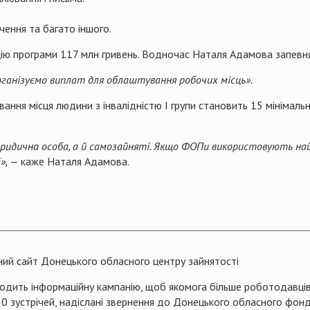
чення та багато іншого.
ацію програми 117 млн гривень. Водночас Наталя Адамова запевн
організуємо виплат для облаштування робочих місць».
ання місця людини з інвалідністю І групи становить 15 мінімальн
ридична особа, а й самозайняті. Якщо ФОПи використовують най
»,
— каже Наталя Адамова.
ний сайт Донецького обласного центру зайнятості
одить інформаційну кампанію, щоб якомога більше роботодавців 
 зустрічей, надіслані звернення до Донецького обласного фонду