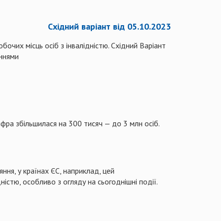
Східний варіант від 05.10.2023
очих місць осіб з інвалідністю. Східний Варіант
еннями
фра збільшилася на 300 тисяч — до 3 млн осіб.
ння, у країнах ЄС, наприклад, цей
дністю, особливо
з огляду на сьогоднішні події.