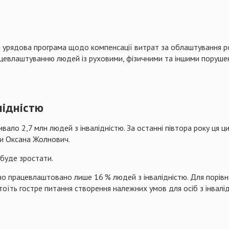
 урядова програма щодо компенсації витрат за облаштування роб
рацевлаштуванню людей із руховими, фізичними та іншими поруш
лідністю
ло 2,7 млн людей з інвалідністю. За останні півтора року ця ци
ки Оксана Жолнович.
 буде зростати.
но працевлаштовано лише 16 % людей з інвалідністю. Для порівня
їть гостре питання створення належних умов для осіб з інвалі