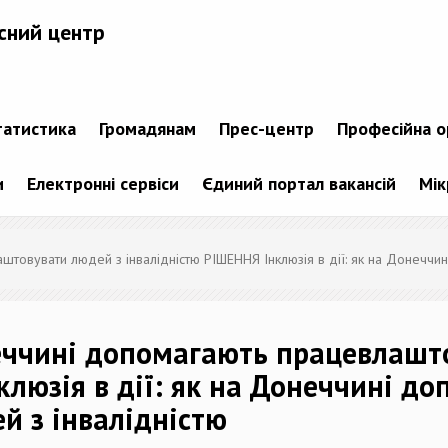
сний центр
татистика
Громадянам
Прес-центр
Професійна о
и
Електронні сервіси
Єдиний портал вакансій
Мік
лаштовувати людей з інвалідністю РІШЕННЯ Інклюзія в дії: як на Донеч
онеччині допомагають працевлашт
клюзія в дії: як на Донеччині д
й з інвалідністю