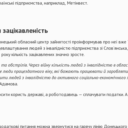
раїнські підприємства, наприклад, Метінвест.
 зацікавленість
 Донецький обласний центр зайнятості проінформував про неї вже
цевлаштування людей з інвалідністю підприємства зі Слов’янськ
о року кількість зацікавлених значно зросте.
 обстрілів. Через війну кількість людей з інвалідністю в област
 це люди працездатного віку, які бажають працювати й заробляти.
чити людей з інвалідністю до активного соціально-економічного
 Адамова.
носити користь державі, а роботодавець — сплачувати податки. 
додаткові питання можна звернутися на гарячу лінію Донецького