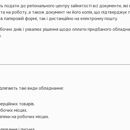
 подати до регіонального центру зайнятості всі документи, які 
нята на роботу, а також документ чи його копія, що підтверджу
в паперовій формі, так і дистанційно на електронну пошту.
обочих днів і ухвалює рішення щодо оплати придбаного обладн
.
длягають такі види обладнання:
рційних товарів.
бочих місцях.
зпеки на робочих місцях.
лювання і письма.