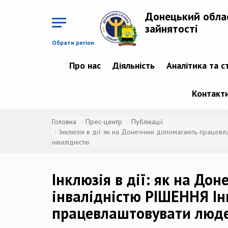
Перейти
до
Донецький обла
основного
матеріалу
зайнятості
Обрати регіон
Про нас
Діяльність
Аналітика та с
Контакт
Головна
Прес-центр
Публікації
Інклюзія в дії: як на Донеччині допомагають працев
інвалідністю
Інклюзія в дії: як на Д
інвалідністю РІШЕННЯ Ін
працевлаштовувати люде