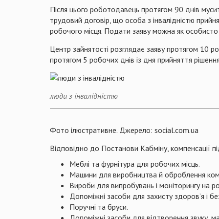
Після цього роботодавець протягом 90 днів мусить
трудовий договір, що особа з інвалідністю прий
робочого місця. Подати заяву можна як особисто 
Центр зайнятості розглядає заяву протягом 10 р
протягом 5 робочих днів із дня прийняття рішення
люди з інвалідністю
Фото ілюстративне. Джерело: social.com.ua
Відповідно до Постанови Кабміну, компенсації пі
Меблі та фурнітура для робочих місць.
Машини для виробництва й оброблення коме
Вироби для випробувань і моніторингу на ро
Допоміжні засоби для захисту здоров’я і бе
Поручні та бруси.
Допоміжні засоби для відтворення звуку, ма