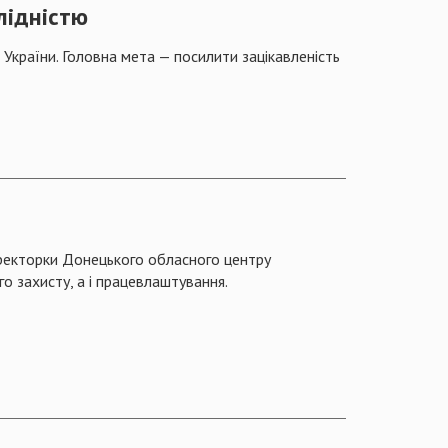
лідністю
України. Головна мета — посилити зацікавленість
ректорки Донецького обласного центру
о захисту, а і працевлаштування.