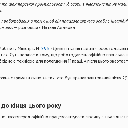
ї та шахтарської промисловості. Й особи з інвалідністю не мал
.
и роботодавця в тому, щоб він працевлаштував особу з інвалідні
ржаві»,
— розповідає Наталя Адамова.
абінету Міністрів №
893
«Деякі питання надання роботодавцям 
стю». Суть полягає в тому, що роботодавець офіційно працевлаш
ідною технікою для полегшення її праці. А після цього звертаєт
жна отримати лише за тих, хто був працевлаштований після 29 с
 до кінця цього року
насамперед офіційно працевлаштувати людину з інвалідністю І а