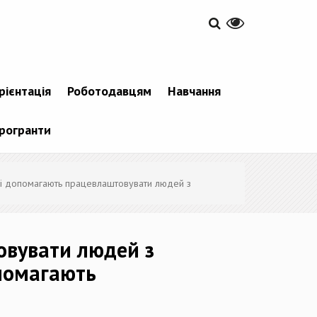
рієнтація
Роботодавцям
Навчання
рогранти
чині допомагають працевлаштовувати людей з
овувати людей з
опомагають