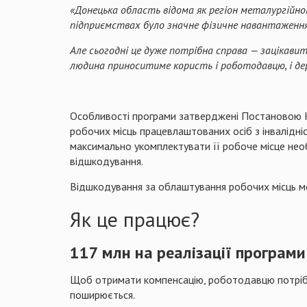
«Донецька область відома як регіон металургійно
підприємствах було значне фізичне навантаження
Але сьогодні це дуже потрібна справа — зацікавит
людина приноситиме користь і роботодавцю, і де
Особливості програми затверджені Постановою К
робочих місць працевлаштованих осіб з інвалідні
максимально укомплектувати її робоче місце необх
відшкодування.
Відшкодування за облаштування робочих місць мо
Як це працює?
117 млн на реалізації програми
Щоб отримати компенсацію, роботодавцю потрібно 
поширюється.