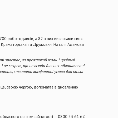
 700 роботодавців, а 82 з них висловили своє
а, Краматорська та Дружківки. Наталя Адамова
і зростає, на превеликий жаль. І цивільні
 І не секрет, що не всюди для них облаштовані
 життя, створити комфортні умови для їхньої
А це, своєю чергою, допомагає відновленню
 обласного центру зайнятості — 0800 33 61 67.