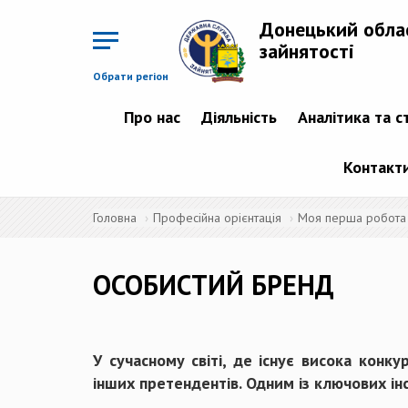
Перейти
до
Донецький обла
основного
матеріалу
зайнятості
Обрати регіон
Про нас
Діяльність
Аналітика та с
Контакт
Головна
Професійна орієнтація
Моя перша робота
ОСОБИСТИЙ БРЕНД
У сучасному світі, де існує висока конк
інших претендентів. Одним із ключових ін