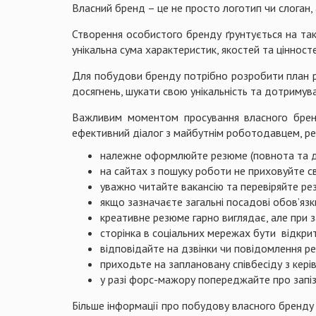
Власний бренд – це не просто логотип чи слоган, 
Створення особистого бренду ґрунтується на т
унікальна сума характеристик, якостей та цінносте
Для побудови бренду потрібно розробити план ро
досягнень, шукати свою унікальність та дотримува
Важливим моментом просування власного бренду
ефективний діалог з майбутнім роботодавцем, ре
належне оформлюйте резюме (повнота та до
на сайтах з пошуку роботи не приховуйте св
уважно читайте вакансію та перевіряйте рез
якщо зазначаєте загальні посадові обов’язк
креативне резюме гарно виглядає, але при 
сторінка в соціальних мережах бути відкри
відповідайте на дзвінки чи повідомлення ре
приходьте на заплановану співбесіду з кері
у разі форс-мажору попереджайте про запіз
Більше інформації про побудову власного бренду