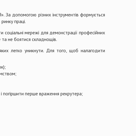
. За допомогою різних інструментів формується
 ринку праці.
и соціальні мережі для демонстрації професійних
е та не боятися складнощів.
яких легко уникнути. Для того, щоб налагодити
к);
ємством;
 і погіршити перше враження рекрутера;