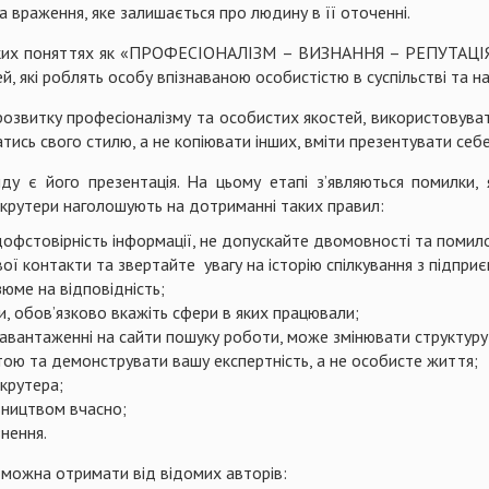
а враження, яке залишається про людину в її оточенні.
аких поняттях як «ПРОФЕСІОНАЛІЗМ – ВИЗНАННЯ – РЕПУТАЦІЯ»
й, які роблять особу впізнаваною особистістю в суспільстві та на
звитку професіоналізму та особистих якостей, використовуват
тись свого стилю, а не копіювати інших, вміти презентувати себ
 є його презентація. На цьому етапі з’являються помилки, 
крутери наголошують на дотриманні таких правил:
фстовірність інформації, не допускайте двомовності та помило
ої контакти та звертайте увагу на історію спілкування з підпри
юме на відповідність;
и, обов’язково вкажіть сфери в яких працювали;
завантаженні на сайти пошуку роботи, може змінювати структуру
тою та демонструвати вашу експертність, а не особисте життя;
крутера;
вництвом вчасно;
нення.
 можна отримати від відомих авторів: