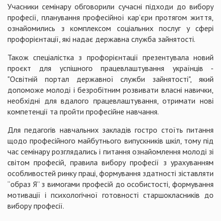
Учасники семінару обговорили сучасні підходи до вибору
професії, планування професійної кар’єри протягом життя,
ознайомились з комплексом соціальних послуг у сфері
профорієнтації, які надає державна служба зайнятості.
Також спеціалістка з профорієнтації презентувала новий
проєкт для успішного працевлаштування українців -
"Освітній портал державної служби зайнятості", який
допоможе молоді і безробітним розвивати власні навички,
необхідні для вдалого працевлаштування, отримати нові
компетенції та пройти професійне навчання.
Для педагогів навчальних закладів гостро стоїть питання
щодо професійного майбутнього випускників шкіл, тому під
час семінару розглядались і питання ознайомлення молоді зі
світом професій, правила вибору професії з урахуванням
особливостей ринку праці, формування здатності зіставляти
“образ Я” з вимогами професій до особистості, формування
мотивації і психологічної готовності старшокласників до
вибору професії.