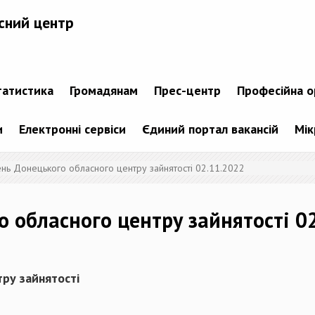
сний центр
татистика
Громадянам
Прес-центр
Професійна о
и
Електронні сервіси
Єдиний портал вакансій
Мік
ень Донецького обласного центру зайнятості 02.11.2022
о обласного центру зайнятості 0
ру зайнятості