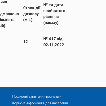
ення
№ та дата
Строк дії
прийнятого
ідмовлено
дозволу
рішення
кількість
(міс.)
(наказу)
сіб)
№ 617 від
12
02.11.2022
Поширені запитання громадян
Корисна інформація для населення