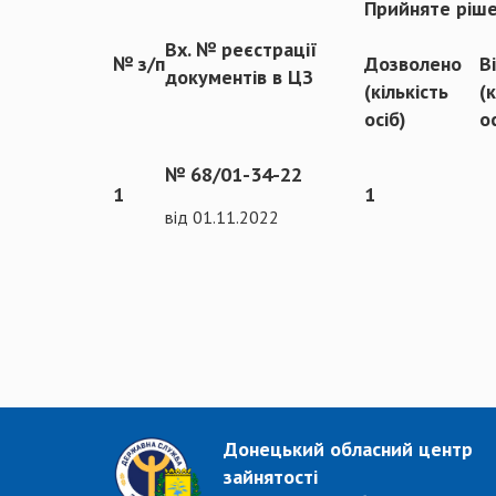
Прийняте ріш
Вх. № реєстрації
№ з/п
Дозволено
В
документів в ЦЗ
(кількість
(
осіб)
о
№ 68/01-34-22
1
1
від 01.11.2022
Донецький обласний центр
зайнятості