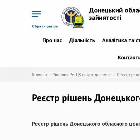
Перейти
до
Донецький обла
основного
матеріалу
зайнятості
Обрати регіон
Про нас
Діяльність
Аналітика та с
Контакт
Головна
Рішення РегЦЗ щодо дозволів
Реєстр ріш
Реєстр рішень Донецьког
Реєстр рішень Донецького обласного цент