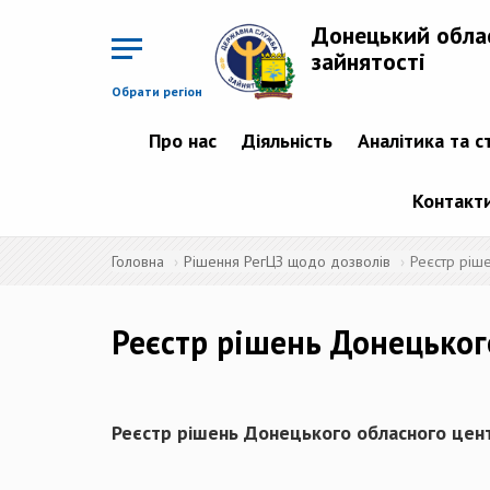
Перейти
до
Донецький обла
основного
матеріалу
зайнятості
Обрати регіон
Про нас
Діяльність
Аналітика та с
Контакт
Головна
Рішення РегЦЗ щодо дозволів
Реєстр ріш
Реєстр рішень Донецьког
Реєстр рішень Донецького обласного цент