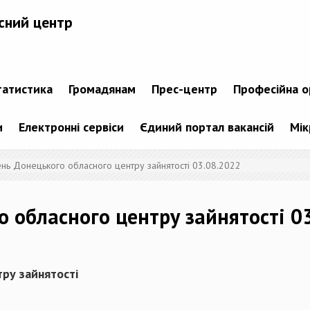
сний центр
татистика
Громадянам
Прес-центр
Професійна о
и
Електронні сервіси
Єдиний портал вакансій
Мік
ень Донецького обласного центру зайнятості 03.08.2022
о обласного центру зайнятості 0
ру зайнятості