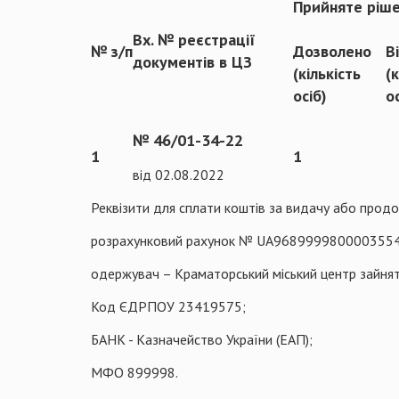
Прийняте ріш
Вх. № реєстрації
№ з/п
Дозволено
В
документів в ЦЗ
(кількість
(
осіб)
о
№ 46/01-34-22
1
1
від 02.08.2022
Реквізити для сплати коштів за видачу або продо
розрахунковий рахунок № UA968999980000355
одержувач – Краматорський міський центр зайнят
Код ЄДРПОУ 23419575;
БАНК - Казначейство України (ЕАП);
МФО 899998.