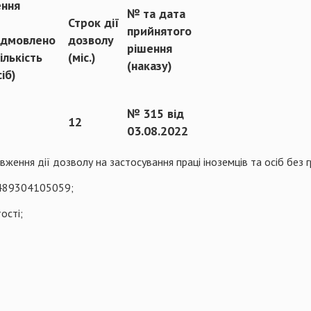
ення
№ та дата
Строк дії
прийнятого
ідмовлено
дозволу
рішення
кількість
(міс.)
(наказу)
сіб)
№ 315 від
12
03.08.2022
вження дії дозволу на застосування праці іноземців та осіб без 
489304105059;
ості;