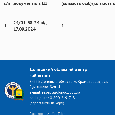
з/п
документів в ЦЗ
(кількість осіб)
(кількість 
24/01-38-24 від
1
1
17.09.2024
Донецький обласний центр
зайнятості
84333 Донецька область, м. Краматорськ, вул.
Рум'янцева, буд. 4
e-mail: resept@donocz.gov.ua
call-центр: 0-800-219-713
(переглянути на карті)
Facebook
/
YouTube