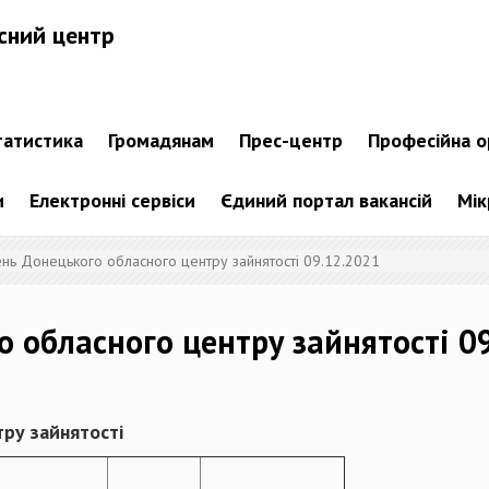
сний центр
татистика
Громадянам
Прес-центр
Професійна о
и
Електронні сервіси
Єдиний портал вакансій
Мік
ень Донецького обласного центру зайнятості 09.12.2021
о обласного центру зайнятості 0
ру зайнятості