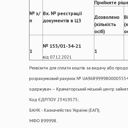
Прийняте ріш
№ з/
Вх. № реєстрації
Дозволено
В
п
документів в ЦЗ
(кількість
(
осіб)
о
№ 155/01-34-21
1
1
від 07.12.2021
Реквізити для сплати коштів за видачу або продо
розрахунковий рахунок № UA968999980000355
одержувач – Краматорський міський центр зайнят
Код ЄДРПОУ 23419575;
БАНК - Казначейство України (ЕАП);
МФО 899998.