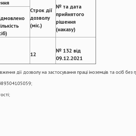
ення
№ та дата
Строк дії
прийнятого
дозволу
ідмовлено
рішення
(міс.)
кількість
(наказу)
сіб)
№ 132 від
12
09.12.2021
вження дії дозволу на застосування праці іноземців та осіб без 
489304105059;
ості;