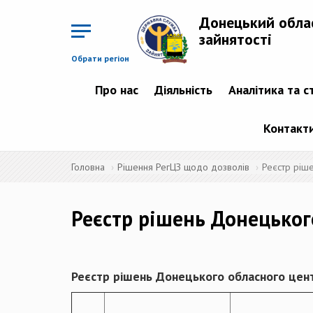
Перейти
до
Донецький обла
основного
матеріалу
зайнятості
Обрати регіон
Про нас
Діяльність
Аналітика та с
Контакт
Головна
Рішення РегЦЗ щодо дозволів
Реєстр ріш
Реєстр рішень Донецьког
Реєстр рішень Донецького обласного цент