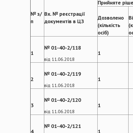
Прийняте ріш
№ з/
Вх. № реєстрації
Дозволено
В
п
документів в ЦЗ
(кількість
(
осіб)
о
№ 01-40-2/118
1
1
від 11.06.2018
№ 01-40-2/119
2
1
від 11.06.2018
№ 01-40-2/120
3
1
від 11.06.2018
№ 01-40-2/121
4
1