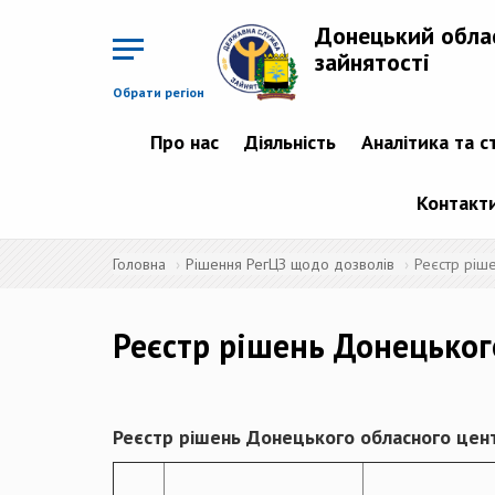
Перейти
до
Донецький обла
основного
матеріалу
зайнятості
Обрати регіон
Про нас
Діяльність
Аналітика та с
Контакт
Головна
Рішення РегЦЗ щодо дозволів
Реєстр ріш
Реєстр рішень Донецьког
Реєстр рішень Донецького обласного цент