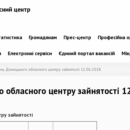
сний центр
татистика
Громадянам
Прес-центр
Професійна о
и
Електронні сервіси
Єдиний портал вакансій
Мік
ень Донецького обласного центру зайнятості 12.06.2018
о обласного центру зайнятості 1
ру зайнятості