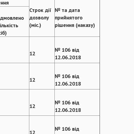
ення
Строк дії
№ та дата
дозволу
прийнятого
ідмовлено
(міс.)
рішення (наказу)
кількість
сіб)
№ 106 від
12
12.06.2018
№ 106 від
12
12.06.2018
№ 106 від
12
12.06.2018
№ 106 від
12