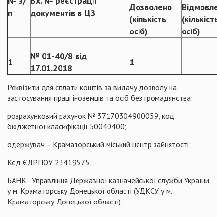
№ з/
Вх. № реєстрації
Дозволено
Відмовл
п
документів в ЦЗ
(кількість
(кількіст
осіб)
осіб)
№ 01-40/8 від
1
1
17.01.2018
Реквізити для сплати коштів за видачу дозволу на
застосування праці іноземців та осіб без громадянства:
розрахунковий рахунок № 37170304900059, код
бюджетної класифікації 50040400;
одержувач – Краматорський міський центр зайнятості;
Код ЄДРПОУ 23419575;
БАНК - Управління Державної казначейської служби України
у м. Краматорську Донецької області (УДКСУ у м.
Краматорську Донецької області);