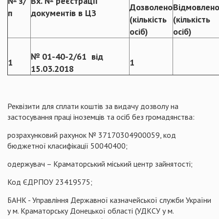
№ з/
Вх. № реєстрації
Дозволено
Відмовлен
п
документів в ЦЗ
(кількість
(кількість
осіб)
осіб)
№ 01-40-2/61 від
1
1
15.03.2018
Реквізити для сплати коштів за видачу дозволу на
застосування праці іноземців та осіб без громадянства:
розрахунковий рахунок № 37170304900059, код
бюджетної класифікації 50040400;
одержувач – Краматорський міський центр зайнятості;
Код ЄДРПОУ 23419575;
БАНК - Управління Державної казначейської служби України
у м. Краматорську Донецької області (УДКСУ у м.