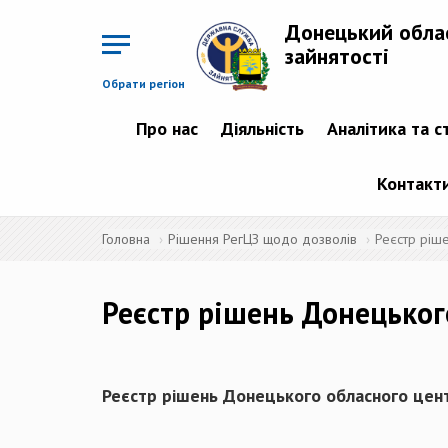
Перейти
до
Донецький обла
основного
матеріалу
зайнятості
Обрати регіон
Про нас
Діяльність
Аналітика та с
Контакт
Головна
Рішення РегЦЗ щодо дозволів
Реєстр ріш
Реєстр рішень Донецьког
Реєстр рішень Донецького обласного цент