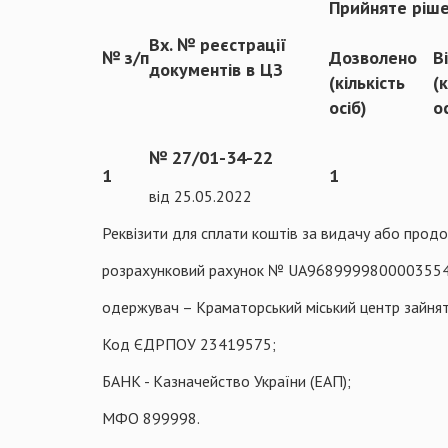
Прийняте ріш
Вх. № реєстрації
№ з/п
Дозволено
В
документів в ЦЗ
(кількість
(
осіб)
о
№ 27/01-34-22
1
1
від 25.05.2022
Реквізити для сплати коштів за видачу або продо
розрахунковий рахунок № UA968999980000355
одержувач – Краматорський міський центр зайнят
Код ЄДРПОУ 23419575;
БАНК - Казначейство України (ЕАП);
МФО 899998.