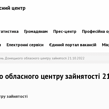
сний центр
татистика
Громадянам
Прес-центр
Професійна о
и
Електронні сервіси
Єдиний портал вакансій
Мік
ень Донецького обласного центру зайнятості 21.10.2022
о обласного центру зайнятості 2
ру зайнятості