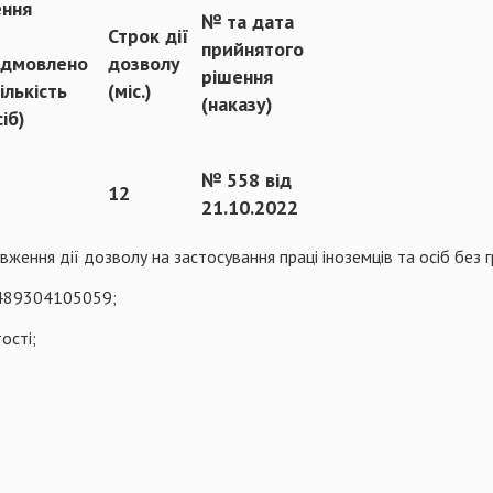
ення
№ та дата
Строк дії
прийнятого
ідмовлено
дозволу
рішення
кількість
(міс.)
(наказу)
сіб)
№ 558 від
12
21.10.2022
вження дії дозволу на застосування праці іноземців та осіб без 
489304105059;
ості;