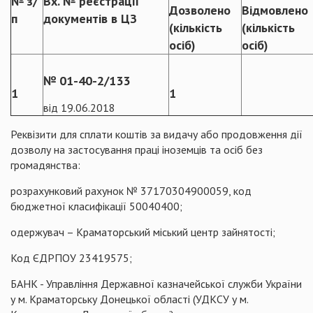
№ з/
Вх. № реєстрації
Дозволено
Відмовлено
п
документів в ЦЗ
(кількість
(кількість
осіб)
осіб)
№ 01-40-2/133
1
1
від 19.06.2018
Реквізити для сплати коштів за видачу або продовження дії
дозволу на застосування праці іноземців та осіб без
громадянства:
розрахунковий рахунок № 37170304900059, код
бюджетної класифікації 50040400;
одержувач – Краматорський міський центр зайнятості;
Код ЄДРПОУ 23419575;
БАНК - Управління Державної казначейської служби України
у м. Краматорську Донецької області (УДКСУ у м.