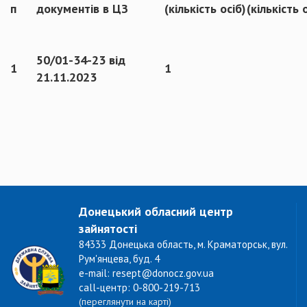
п
документів в ЦЗ
(кількість осіб)
(кількість 
50/01-34-23 від
1
1
21.11.2023
Донецький обласний центр
зайнятості
84333 Донецька область, м. Краматорськ, вул.
Рум'янцева, буд. 4
e-mail: resept@donocz.gov.ua
call-центр: 0-800-219-713
(переглянути на карті)