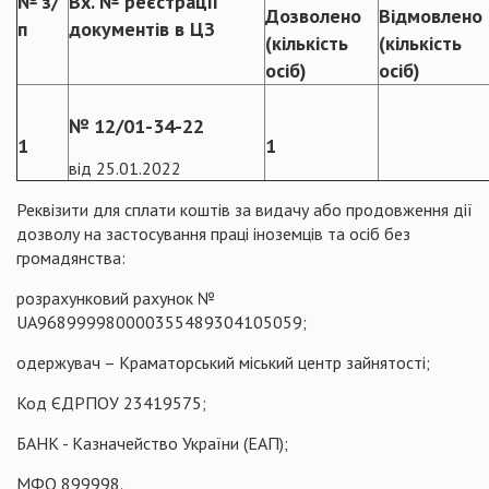
№ з/
Вх. № реєстрації
Дозволено
Відмовлено
п
документів в ЦЗ
(кількість
(кількість
осіб)
осіб)
№ 12/01-34-22
1
1
від 25.01.2022
Реквізити для сплати коштів за видачу або продовження дії
дозволу на застосування праці іноземців та осіб без
громадянства:
розрахунковий рахунок №
UA968999980000355489304105059;
одержувач – Краматорський міський центр зайнятості;
Код ЄДРПОУ 23419575;
БАНК - Казначейство України (ЕАП);
МФО 899998.