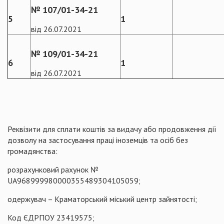
№ 107/01-34-21
5
1
від 26.07.2021
№ 109/01-34-21
6
1
від 26.07.2021
Реквізити для сплати коштів за видачу або продовження дії
дозволу на застосування праці іноземців та осіб без
громадянства:
розрахунковий рахунок №
UA968999980000355489304105059;
одержувач – Краматорський міський центр зайнятості;
Код ЄДРПОУ 23419575;