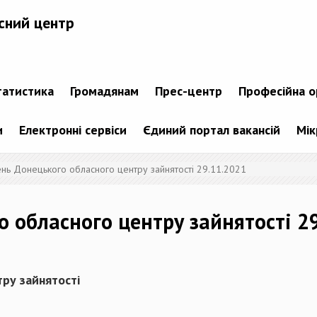
сний центр
татистика
Громадянам
Прес-центр
Професійна о
и
Електронні сервіси
Єдиний портал вакансій
Мік
ень Донецького обласного центру зайнятості 29.11.2021
о обласного центру зайнятості 2
ру зайнятості