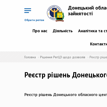
Перейти
до
Донецький обла
основного
матеріалу
зайнятості
Обрати регіон
Про нас
Діяльність
Аналітика та с
Контакт
Головна
Рішення РегЦЗ щодо дозволів
Реєстр ріш
Реєстр рішень Донецьког
Реєстр рішень Донецького обласного цент