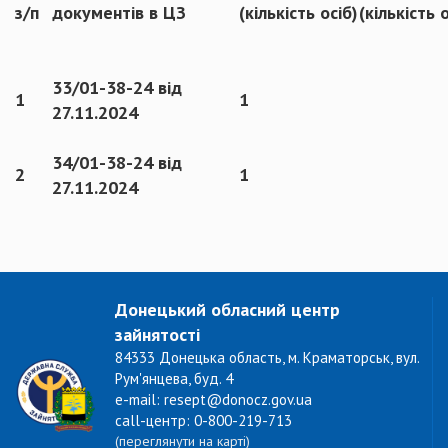
з/п
документів в ЦЗ
(кількість осіб)
(кількість 
33/01-38-24 від
1
1
27.11.2024
34/01-38-24 від
2
1
27.11.2024
Донецький обласний центр
зайнятості
84333 Донецька область, м. Краматорськ, вул.
Рум'янцева, буд. 4
e-mail: resept@donocz.gov.ua
call-центр: 0-800-219-713
(переглянути на карті)