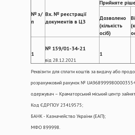
Прийняте ріш
№ з/
Вх. № реєстрації
Дозволено
В
п
документів в ЦЗ
(кількість
(
осіб)
о
№ 159/01-34-21
1
1
від 28.12.2021
Реквізити для сплати коштів за видачу або продо
розрахунковий рахунок № UA968999980000355
одержувач – Краматорський міський центр зайнят
Код ЄДРПОУ 23419575;
БАНК - Казначейство України (ЕАП);
МФО 899998.