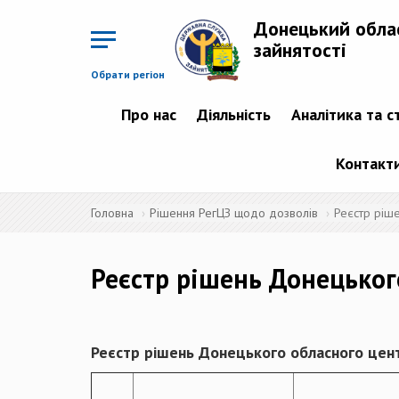
Перейти
до
Донецький обла
основного
матеріалу
зайнятості
Обрати регіон
Про нас
Діяльність
Аналітика та с
Контакт
Головна
Рішення РегЦЗ щодо дозволів
Реєстр ріш
Реєстр рішень Донецьког
Реєстр рішень Донецького обласного цент