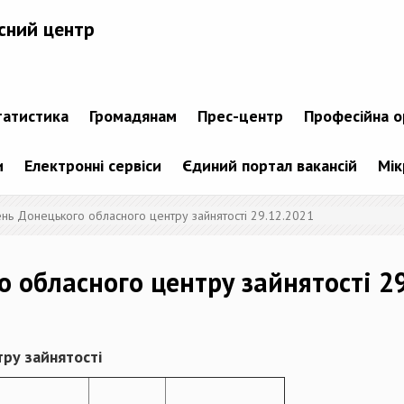
сний центр
татистика
Громадянам
Прес-центр
Професійна о
и
Електронні сервіси
Єдиний портал вакансій
Мік
ень Донецького обласного центру зайнятості 29.12.2021
о обласного центру зайнятості 2
ру зайнятості