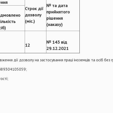
ення
№ та дата
Строк дії
прийнятого
дозволу
ідмовлено
рішення
(міс.)
кількість
(наказу)
сіб)
№ 143 від
12
29.12.2021
вження дії дозволу на застосування праці іноземців та осіб без 
489304105059;
ості;