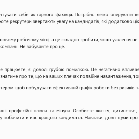
нтувати себе як гарного фахівця. Потрібно легко оперувати ін
Проте рекрутери звертають увагу на кандидатів, які додатково ці
новому робочому місці, а це складно зробити, якщо уявлення н
компанії. Не забувайте про це.
е працюєте, є доволі грубою помилкою. Це негативно впливає
 знатиме про те, що на ваших плечах подвійне навантаження, то
рутером, щоб побудувати ефективний графік роботи без ризиків 
аші професійні плюси та мінуси. Особисте життя, дитинство,
у побачити в вас кращого кандидата. Навпаки, довгі думи про