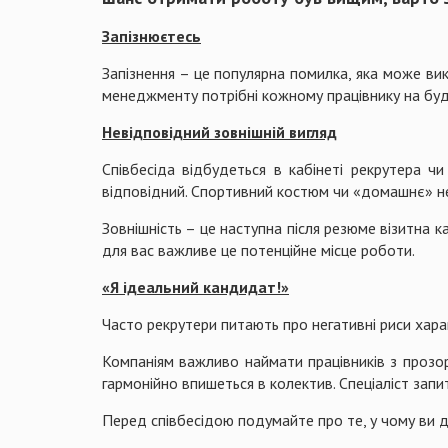
Запізнюєтесь
Запізнення – це популярна помилка, яка може вик
менеджменту потрібні кожному працівнику на будь
Невідповідний зовнішній вигляд
Співбесіда відбудеться в кабінеті рекрутера ч
відповідний. Спортивний костюм чи «домашнє» н
Зовнішність – це наступна після резюме візитна к
для вас важливе це потенційне місце роботи.
«Я ідеальний кандидат!»
Часто рекрутери питають про негативні риси хара
Компаніям важливо наймати працівників з прозор
гармонійно впишеться в колектив. Спеціаліст запи
Перед співбесідою подумайте про те, у чому ви ді