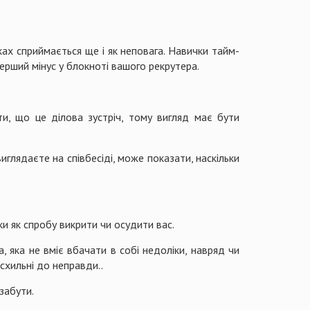
ках сприймається ще і як неповага. Навички тайм-
ерший мінус у блокноті вашого рекрутера.
ти, що це ділова зустріч, тому вигляд має бути
иглядаєте на співбесіді, може показати, наскільки
и як спробу викрити чи осудити вас.
 яка не вміє вбачати в собі недоліки, навряд чи
 схильні до неправди..
забути.