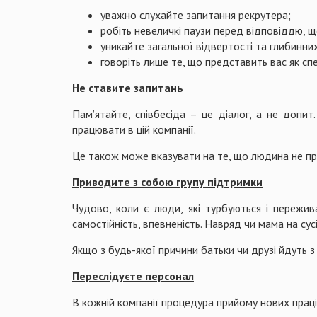
уважно слухайте запитання рекрутера;
робіть невеличкі паузи перед відповіддю, 
уникайте загальної відвертості та глибинни
говоріть лише те, що представить вас як спе
Не ставите запитань
Пам’ятайте, співбесіда – це діалог, а не допи
працювати в цій компанії.
Це також може вказувати на те, що людина не пр
Приводите з собою групу підтримки
Чудово, коли є люди, які турбуються і пережив
самостійність, впевненість. Навряд чи мама на сус
Якщо з будь-якої причини батьки чи друзі йдуть з 
Переслідуєте персонал
В кожній компанії процедура прийому нових праців