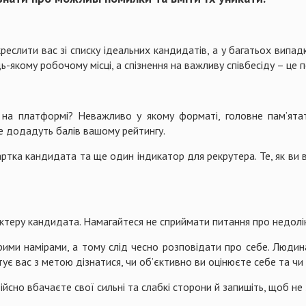
реслити вас зі списку ідеальних кандидатів, а у багатьох випад
-якому робочому місці, а спізнення на важливу співбесіду – це п
и на платформі? Неважливо у якому форматі, головне пам’ята
е додадуть балів вашому рейтингу.
артка кандидата та ще один індикатор для рекрутера. Те, як ви в
ктеру кандидата. Намагайтеся не сприймати питання про недолік
ими намірами, а тому слід чесно розповідати про себе. Людина,
тує вас з метою дізнатися, чи об’єктивно ви оцінюєте себе та чи
йсно вбачаєте свої сильні та слабкі сторони й запишіть, щоб не 