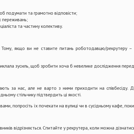
щоб подумати та грамотно відповісти;
х переживань;
ціаліста та частину колективу.
т. Тому, якщо ви не ставите питань роботодавцю/рекрутеру –
иклала зусиль, щоб зробити хоча б невелике дослідження перед 
ають за нас, але не варто з ними приходити на співбесіду. Д
ідньому стільчику підтвердить ці якості.
вами, попросіть їх почекати на вулиці чи в сусідньому кафе, поки
ників відрізняється. Спитайте у рекрутера, коли можна дізнатись