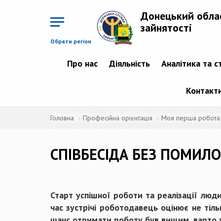
Перейти
до
Донецький обла
основного
матеріалу
зайнятості
Обрати регіон
Про нас
Діяльність
Аналітика та с
Контакт
Головна
Професійна орієнтація
Моя перша робота
СПІВБЕСІДА БЕЗ ПОМИЛ
Старт успішної роботи та реалізації люди
час зустрічі роботодавець оцінює не тіль
шанс отримати роботу був вищим, варто з