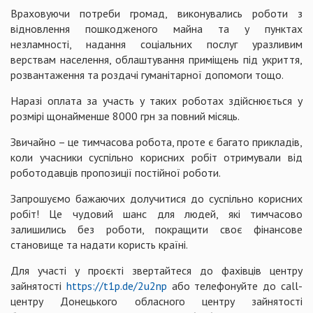
Враховуючи потреби громад, виконувались роботи з
відновлення пошкодженого майна та у пунктах
незламності, надання соціальних послуг уразливим
верствам населення, облаштування приміщень під укриття,
розвантаження та роздачі гуманітарної допомоги тощо.
Наразі оплата за участь у таких роботах здійснюється у
розмірі щонайменше 8000 грн за повний місяць.
Звичайно – це тимчасова робота, проте є багато прикладів,
коли учасники суспільно корисних робіт отримували від
роботодавців пропозиції постійної роботи.
Запрошуємо бажаючих долучитися до суспільно корисних
робіт! Це чудовий шанс для людей, які тимчасово
залишились без роботи, покращити своє фінансове
становище та надати користь країні.
Для участі у проєкті звертайтеся до фахівців центру
зайнятості
https://t1p.de/2u2np
або телефонуйте до call-
центру Донецького обласного центру зайнятості