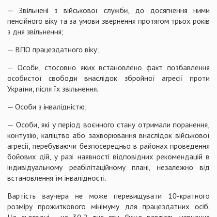
— Звільнені з військової служби, до досягнення ними
пенсійного віку та за умови звернення протягом трьох років
з дня звільнення;
— ВПО працездатного віку;
— Особи, стосовно яких встановлено факт позбавлення
особистої свободи внаслідок збройної агресії проти
України, після їх звільнення.
— Особи з інвалідністю;
— Особи, які у період воєнного стану отримали поранення,
контузію, каліцтво або захворювання внаслідок військової
агресії, перебуваючи безпосередньо в районах проведення
бойових дій, у разі наявності відповідних рекомендацій в
індивідуальному реабілітаційному плані, незалежно від
встановлення їм інвалідності.
Вартість ваучера не може перевищувати 10-кратного
розміру прожиткового мінімуму для працездатних осіб.
На сьогодні - це 30,2 тис. грн. Якщо вартість навчання