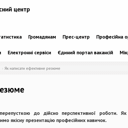
сний центр
татистика
Громадянам
Прес-центр
Професійна о
и
Електронні сервіси
Єдиний портал вакансій
Мік
Як написати ефективне резюме
резюме
ерепусткою до дійсно перспективної роботи. Як 
имо якісну презентацію професійних навичок.