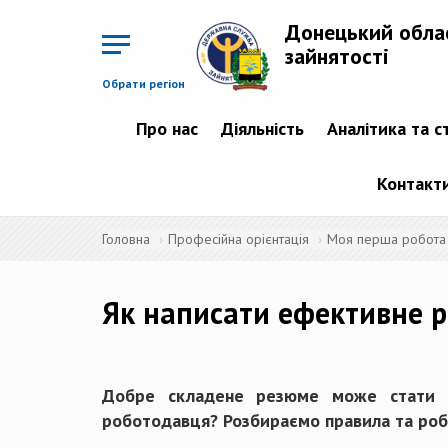
Перейти
до
Донецький обла
основного
матеріалу
зайнятості
Обрати регіон
Про нас
Діяльність
Аналітика та с
Контакт
Головна
Професійна орієнтація
Моя перша робота
Як написати ефективне 
Добре складене резюме може стати п
роботодавця? Розбираємо правила та роб