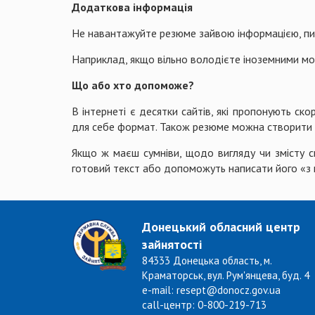
Додаткова інформація
Не навантажуйте резюме зайвою інформацією, пиш
Наприклад, якщо вільно володієте іноземними мов
Що або хто допоможе?
В інтернеті є десятки сайтів, які пропонують ск
для себе формат. Також резюме можна створити 
Якщо ж маєш сумніви, щодо вигляду чи змісту св
готовий текст або допоможуть написати його «з 
Донецький обласний центр
зайнятості
84333 Донецька область, м.
Краматорськ, вул. Рум'янцева, буд. 4
e-mail: resept@donocz.gov.ua
call-центр: 0-800-219-713