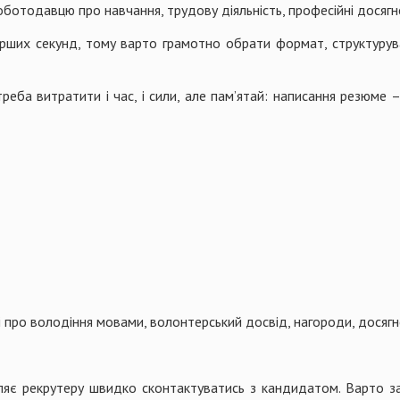
оботодавцю про навчання, трудову діяльність, професійні досягн
ерших секунд, тому варто грамотно обрати формат, структурува
еба витратити і час, і сили, але пам’ятай: написання резюме –
про володіння мовами, волонтерський досвід, нагороди, досягнен
яє рекрутеру швидко сконтактуватись з кандидатом. Варто заз