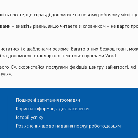
іть про те, що справді допоможе на новому робочому місці, що
ами – вкажіть рівень, якщо читаєте зі словником – не варто про
ористатися їх шаблонами резюме. Багато з них безкоштовні, мо
і за допомогою стандартної текстової програми Word.
ого CV, скористайся послугами фахівців центру зайнятості, які
нуля».
Поширені запитання громадян
Корисна інформація для населення
Історії успіху
Роз'яснення щодо надання послуг роботодавцям