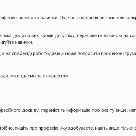
офесійні знання та навички. Під час складання резюме для конкр
ілька додаткових кроків до успіху: перегляньте вакансію на сай
игуйте навички.
, а на співбесіді роботодавець може попросити продемонструва
клади, ми подаємо за стандартом:
есійного досвіду, перемістіть інформацію про освіту вище, на
рібно, пишіть про професію, яку здобуваєте, навіть якщо тільки 