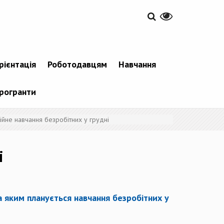
рієнтація
Роботодавцям
Навчання
рогранти
йне навчання безробітних у грудні
і
за яким планується навчання безробітних у