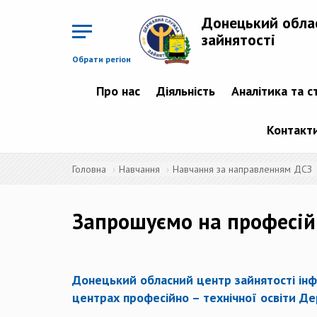
Перейти
до
Донецький обла
основного
матеріалу
зайнятості
Обрати регіон
Про нас
Діяльність
Аналітика та с
Контакт
Головна
Навчання
Навчання за направленням ДСЗ
Запрошуємо на професійн
Донецький обласний центр зайнятості інф
центрах професійно – технічної освіти Де