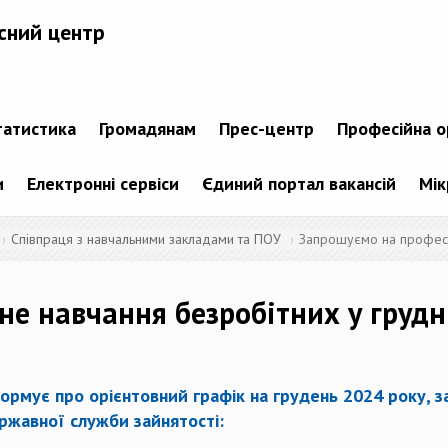
сний центр
татистика
Громадянам
Прес-центр
Професійна о
и
Електронні сервіси
Єдиний портал вакансій
Мік
Співпраця з навчальними закладами та ПОУ
Запрошуємо на професі
е навчання безробітних у грудн
ормує про орієнтовний графік на
грудень 2024 року
, 
ржавної служби зайнятості: