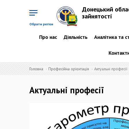
Перейти
до
Донецький обла
основного
матеріалу
зайнятості
Обрати регіон
Про нас
Діяльність
Аналітика та с
Контакт
Головна
Професійна орієнтація
Актуальні професії
Актуальні професії