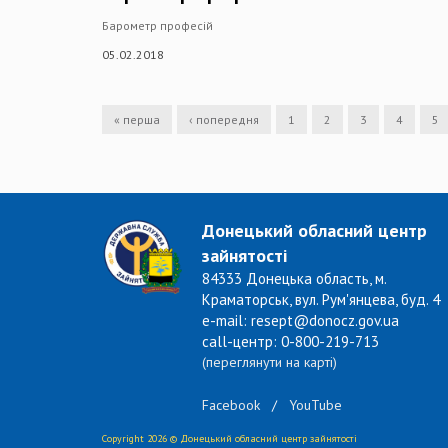
Барометр професій
05.02.2018
« перша
‹ попередня
1
2
3
4
5
Донецький обласний центр
зайнятості
84333 Донецька область, м.
Краматорськ, вул. Рум'янцева, буд. 4
e-mail: resept@donocz.gov.ua
call-центр: 0-800-219-713
(переглянути на карті)
Facebook
/
YouTube
Copyright 2026 © Донецький обласний центр зайнятості