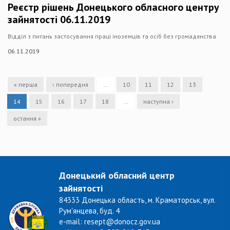
Реєстр рішень Донецького обласного центру
зайнятості 06.11.2019
Відділ з питань застосування праці іноземців та осіб без громадянства
06.11.2019
« перша
‹ попередня
…
10
11
12
13
14
15
16
17
18
…
наступна ›
остання »
Донецький обласний центр
зайнятості
84333 Донецька область, м. Краматорськ, вул.
Рум'янцева, буд. 4
e-mail: resept@donocz.gov.ua