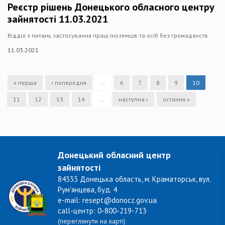
Реєстр рішень Донецького обласного центру
зайнятості 11.03.2021
Відділ з питань застосування праці іноземців та осіб без громадянств
11.03.2021
« перша
‹ попередня
…
6
7
8
9
10
11
12
13
14
…
наступна ›
остання »
Донецький обласний центр
зайнятості
84333 Донецька область, м. Краматорськ, вул.
Рум'янцева, буд. 4
e-mail: resept@donocz.gov.ua
call-центр: 0-800-219-713
(переглянути на карті)