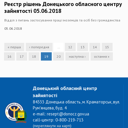
Реєстр рішень Донецького обласного центру
зайнятості 05.06.2018
Відділ з питань застосування праці іноземців та осіб без громадянства
05.06.2018
« перша
‹ попередня
…
12
13
14
15
16
17
18
19
20
наступна ›
остання »
Донецький обласний центр
зайнятості
84333 Донецька область, м. Краматорськ, вул.
Рум'янцева, буд. 4
e-mail: resept@donocz.gov.ua
call-центр: 0-800-219-713
(переглянути на карті)