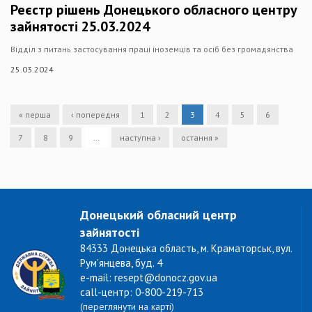
Реєстр рішень Донецького обласного центру
зайнятості 25.03.2024
Відділ з питань застосування праці іноземців та осіб без громадянства
25.03.2024
« перша
‹ попередня
1
2
3
4
5
6
7
8
9
…
наступна ›
остання »
Донецький обласний центр
зайнятості
84333 Донецька область, м. Краматорськ, вул.
Рум'янцева, буд. 4
e-mail: resept@donocz.gov.ua
call-центр: 0-800-219-713
(переглянути на карті)