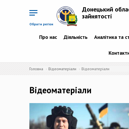
Перейти
до
Донецький обла
основного
матеріалу
зайнятості
Обрати регіон
Про нас
Діяльність
Аналітика та с
Контакт
Головна
Відеоматеріали
Відеоматеріали
Відеоматеріали