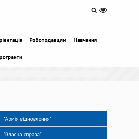
рієнтація
Роботодавцям
Навчання
рогранти
"Армія відновлення"
"Власна справа"