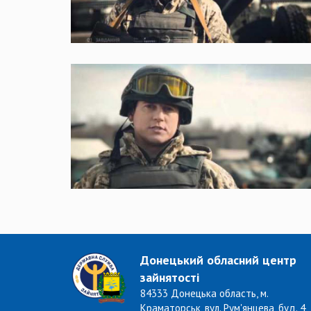
Донецький обласний центр
зайнятості
84333 Донецька область, м.
Краматорськ, вул. Рум'янцева, буд. 4