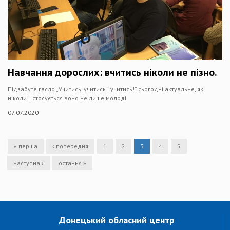
Навчання дорослих: вчитись ніколи не пізно.
Підзабуте гасло „Учитись, учитись і учитись!” сьогодні актуальне, як
ніколи. І стосується воно не лише молоді.
07.07.2020
« перша
‹ попередня
1
2
3
4
5
наступна ›
остання »
Донецький обласний центр