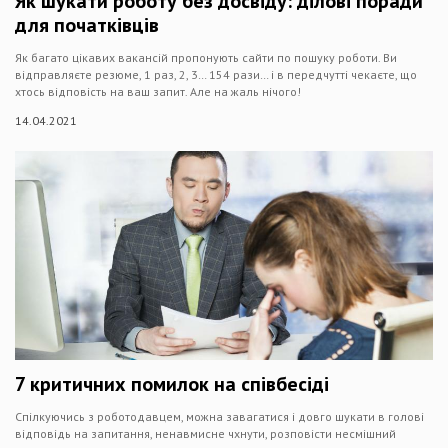
Як шукати роботу без досвіду: ділові поради
для початківців
Як багато цікавих вакансій пропонують сайти по пошуку роботи. Ви
відправляєте резюме, 1 раз, 2, 3… 154 рази… і в передчутті чекаєте, що
хтось відповість на ваш запит. Але на жаль нічого!
14.04.2021
7 критичних помилок на співбесіді
Спілкуючись з роботодавцем, можна завагатися і довго шукати в голові
відповідь на запитання, ненавмисне чхнути, розповісти несмішний