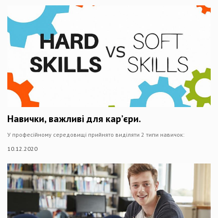
Навички, важливі для кар’єри.
У професійному середовищі прийнято виділяти 2 типи навичок:
10.12.2020